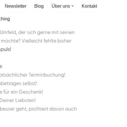
Newsletter
Blog
Über uns
Kontakt
mfeld, der sich gerne mit seinen
öchte? Vielleicht fehlte bisher
puls!
e:
 tatsächlicher Terminbuchung!
betrages selbst!
ee für ein Geschenk!
Deiner Liebsten!
esser geht, profitiert davon auch