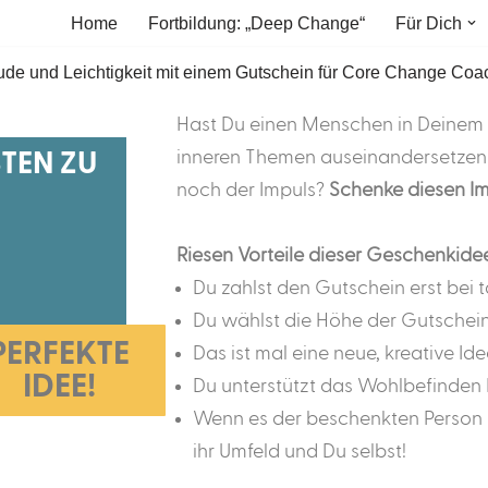
Home
Fortbildung: „Deep Change“
Für Dich
Hast Du einen Menschen in Deinem U
inneren Themen auseinandersetzen m
STEN ZU
noch der Impuls?
Schenke diesen Im
Riesen Vorteile dieser Geschenkide
Du zahlst den Gutschein erst bei
Du wählst die Höhe der Gutschein
PERFEKTE
Das ist mal eine neue, kreative Id
IDEE!
Du unterstützt das Wohlbefinden 
Wenn es der beschenkten Person b
ihr Umfeld und Du selbst!